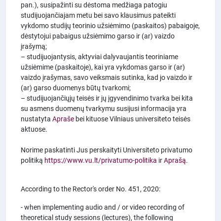
pan.), susipažinti su dėstoma medžiaga patogiu
studijuojančiajam metu bei savo klausimus pateikti
vykdomo studijų teorinio užsiėmimo (paskaitos) pabaigoje,
dėstytojui pabaigus užsiėmimo garso ir (ar) vaizdo
įrašymą;
– studijuojantysis, aktyviai dalyvaujantis teoriniame
užsiėmime (paskaitoje), kai yra vykdomas garso ir (ar)
vaizdo įrašymas, savo veiksmais sutinka, kad jo vaizdo ir
(ar) garso duomenys būtų tvarkomi;
– studijuojančiųjų teisės ir jų įgyvendinimo tvarka bei kita
su asmens duomenų tvarkymu susijusi informacija yra
nustatyta
Apraše
bei kituose Vilniaus universiteto teisės
aktuose.
Norime paskatinti Jus perskaityti Universiteto privatumo
politiką
https://www.vu.lt/privatumo-politika
ir
Aprašą
.
According to the Rector's order No. 451, 2020:
- when implementing audio and / or video recording of
theoretical study sessions (lectures), the following