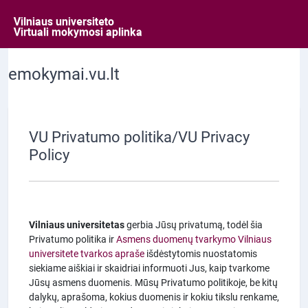
Pereiti į pagrindinį turinį
emokymai.vu.lt
VU Privatumo politika/VU Privacy
Policy
Vilniaus universitetas
gerbia Jūsų privatumą, todėl šia
Privatumo politika ir
Asmens duomenų tvarkymo Vilniaus
universitete tvarkos apraše
išdėstytomis nuostatomis
siekiame aiškiai ir skaidriai informuoti Jus, kaip tvarkome
Jūsų asmens duomenis. Mūsų Privatumo politikoje, be kitų
dalykų, aprašoma, kokius duomenis ir kokiu tikslu renkame,