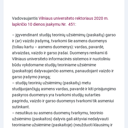
Vadovaujantis
Vilniaus universiteto rektoriaus 2020 m.
lapkričio 10 dienos įsakymu Nr. 451
:
– įgyvendinant studijų teorinių užsiėmimų (paskaitų) garso
ir (ar) vaizdo įrašymą, tvarkomi šie asmens duomenys
(toliau kartu – asmens duomenys): vardas, pavardė,
atvaizdas, vaizdo ir garso įrašai. Duomenys renkami iš
Vilniaus universiteto informacinės sistemos ir nuotoliniu
būdu vykdomame studijų teoriniame užsiėmime
(paskaitoje) dalyvaujančio asmens, panaudojant vaizdo ir
garso įrašymo įrangą;
– studijų teorinių užsiėmimų (paskaitų) metu
studijuojančiųjų asmens vardas, pavardė ir kiti prisijungimo
paskyros duomenys yra tvarkomi studijų sutarties
pagrindu, vaizdo ir garso duomenys tvarkomi tik asmeniui
sutinkant.
– nesutikus su asmens duomenų tvarkymu, teorinio
užsiėmimo (paskaitos) dalyvis gali aktyviai nedalyvauti
teoriniame užsiėmime (paskaitoje) (neužduoti klausimų ir