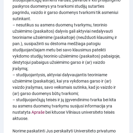
studijuojančiųjų asmens vardas, pavardė ir kiti prisijungimo
paskyros duomenys yra tvarkomi studijų sutarties
pagrindu, vaizdo ir garso duomenys tvarkomi tik asmeniui
sutinkant.
– nesutikus su asmens duomenų tvarkymu, teorinio
užsiėmimo (paskaitos) dalyvis gali aktyviai nedalyvauti
teoriniame užsiėmime (paskaitoje) (neužduoti klausimų ir
pan.), susipažinti su dėstoma medžiaga patogiu
studijuojančiajam metu bei savo klausimus pateikti
vykdomo studijų teorinio užsiėmimo (paskaitos) pabaigoje,
dėstytojui pabaigus užsiėmimo garso ir (ar) vaizdo
įrašymą;
– studijuojantysis, aktyviai dalyvaujantis teoriniame
užsiėmime (paskaitoje), kai yra vykdomas garso ir (ar)
vaizdo įrašymas, savo veiksmais sutinka, kad jo vaizdo ir
(ar) garso duomenys būtų tvarkomi;
– studijuojančiųjų teisės ir jų įgyvendinimo tvarka bei kita
su asmens duomenų tvarkymu susijusi informacija yra
nustatyta
Apraše
bei kituose Vilniaus universiteto teisės
aktuose.
Norime paskatinti Jus perskaityti Universiteto privatumo