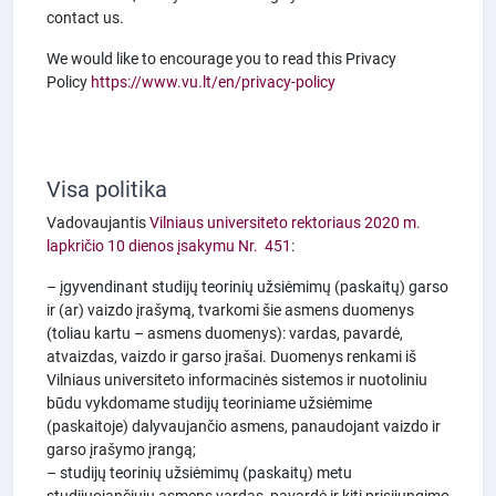
contact us.
We would like to encourage you to read this Privacy
Policy
https://www.vu.lt/en/privacy-policy
Visa politika
Vadovaujantis
Vilniaus universiteto rektoriaus 2020 m.
lapkričio 10 dienos įsakymu Nr. 451
:
– įgyvendinant studijų teorinių užsiėmimų (paskaitų) garso
ir (ar) vaizdo įrašymą, tvarkomi šie asmens duomenys
(toliau kartu – asmens duomenys): vardas, pavardė,
atvaizdas, vaizdo ir garso įrašai. Duomenys renkami iš
Vilniaus universiteto informacinės sistemos ir nuotoliniu
būdu vykdomame studijų teoriniame užsiėmime
(paskaitoje) dalyvaujančio asmens, panaudojant vaizdo ir
garso įrašymo įrangą;
– studijų teorinių užsiėmimų (paskaitų) metu