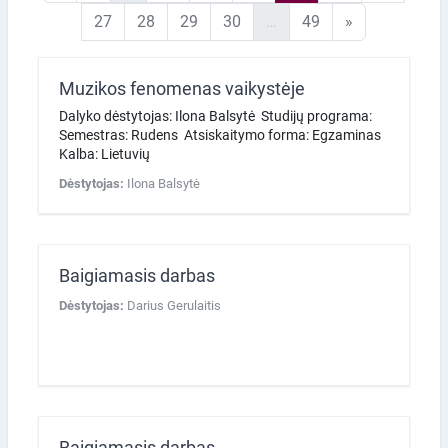
27 puslapis
28 puslapis
29 puslapis
30 puslapis
49 puslapis
Kitas puslapi
27
28
29
30
…
49
»
Muzikos fenomenas vaikystėje
Dalyko dėstytojas: Ilona Balsytė Studijų programa:
Semestras: Rudens Atsiskaitymo forma: Egzaminas
Kalba: Lietuvių
Dėstytojas:
Ilona Balsytė
Baigiamasis darbas
Dėstytojas:
Darius Gerulaitis
Baigiamasis darbas