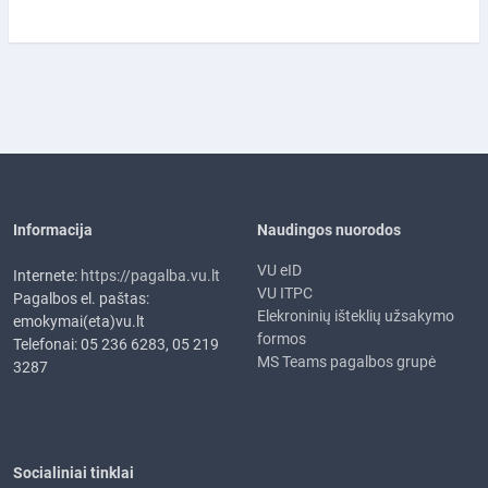
Informacija
Naudingos nuorodos
VU eID
Internete:
https://pagalba.vu.lt
VU ITPC
Pagalbos el. paštas:
Elekroninių išteklių užsakymo
emokymai(eta)vu.lt
formos
Telefonai: 05 236 6283, 05 219
MS Teams pagalbos grupė
3287
Socialiniai tinklai