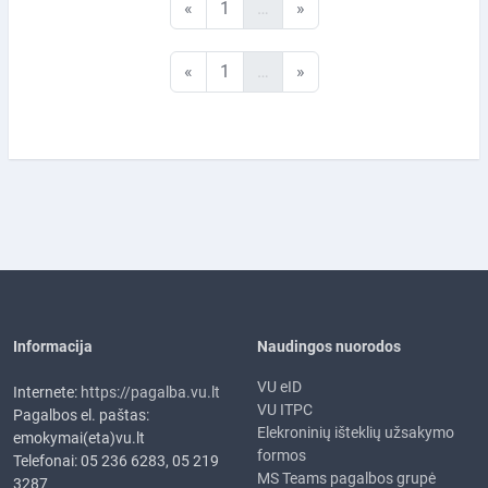
Ankstesnis puslapis
1 puslapis
Kitas puslapis
«
1
…
»
Ankstesnis puslapis
1 puslapis
Kitas puslapis
«
1
…
»
Informacija
Naudingos nuorodos
VU eID
Internete:
https://pagalba.vu.lt
VU ITPC
Pagalbos el. paštas:
Elekroninių išteklių užsakymo
emokymai(eta)vu.lt
formos
Telefonai: 05 236 6283, 05 219
MS Teams pagalbos grupė
3287