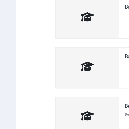
B
B
B
Dė