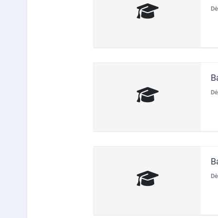
Dė
B
Dė
B
Dė