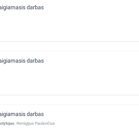
aigiamasis darbas
aigiamasis darbas
aigiamasis darbas
stytojas:
Remigijus Paulavičius