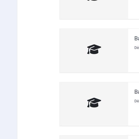
B
Dė
B
Dė