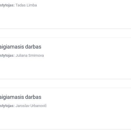
stytojas:
Tadas Limba
aigiamasis darbas
stytojas:
Juliana Smirnova
aigiamasis darbas
stytojas:
Jaroslav Urbanovič