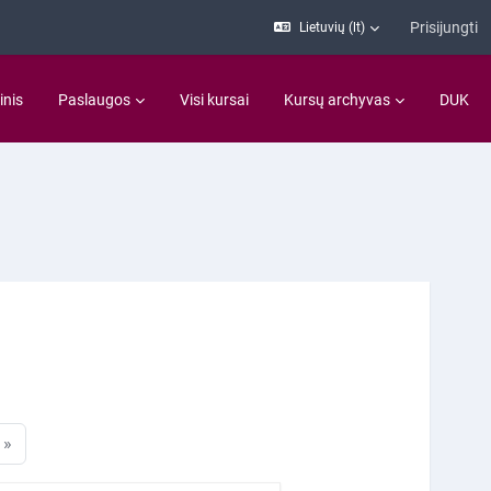
Prisijungti
Lietuvių ‎(lt)‎
inis
Paslaugos
Visi kursai
Kursų archyvas
DUK
puslapis
Kitas puslapis
»