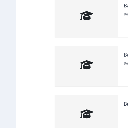
B
Dė
B
Dė
B