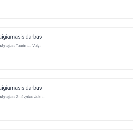
aigiamasis darbas
stytojas:
Taurimas Valys
aigiamasis darbas
stytojas:
Gražvydas Jukna