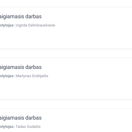
aigiamasis darbas
stytojas:
Ingrida Gelminauskienė
aigiamasis darbas
stytojas:
Martynas Endrijaitis
aigiamasis darbas
stytojas:
Tadas Gudaitis