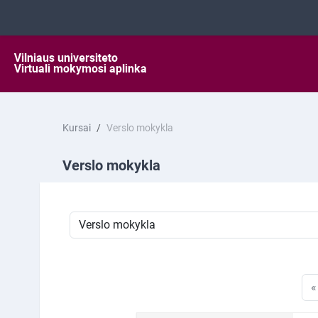
Pereiti į pagrindinį turinį
Kursai
Verslo mokykla
Verslo mokykla
Kursų kategorijos
«