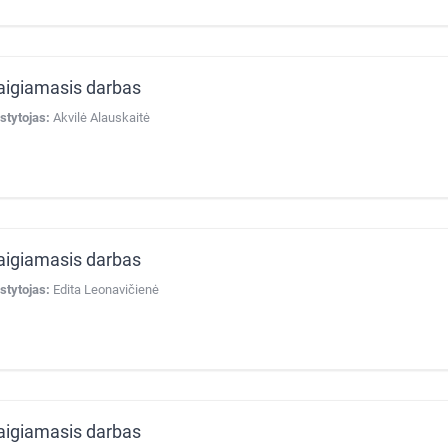
aigiamasis darbas
stytojas:
Akvilė Alauskaitė
aigiamasis darbas
stytojas:
Edita Leonavičienė
aigiamasis darbas