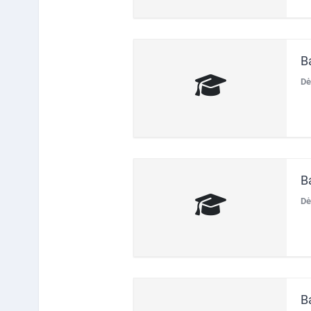
B
Dė
B
Dė
B