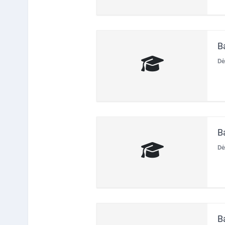
B
Dė
B
Dė
B