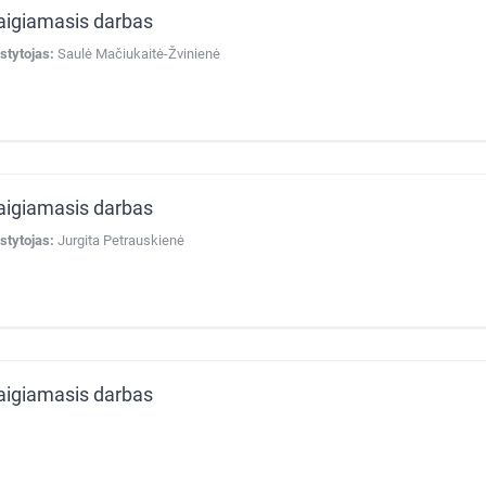
aigiamasis darbas
stytojas:
Saulė Mačiukaitė-Žvinienė
aigiamasis darbas
stytojas:
Jurgita Petrauskienė
aigiamasis darbas