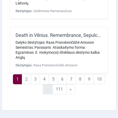
Lietuvių
Dėstytojas:
Gediminas Ramanauskas
Death in Vilnius. Remembrance, Sepulchral Culture, and Religions in a Contemporary City
Dalyko dėstytojas: Rasa Pranskevičiūtė-Amoson
Semestras: Pavasario Atsiskaitymo forma:
Egzaminas E. mokymo(si) ištekliaus dėstymo kalba:
Anglų
Dėstytojas:
Rasa Pranskevičiūtė-Amoson
1 puslapis
2 puslapis
3 puslapis
4 puslapis
5 puslapis
6 puslapis
7 puslapis
8 puslapis
9 puslapis
10 pusla
1
2
3
4
5
6
7
8
9
10
111 puslapis
Kitas puslapis
…
111
»