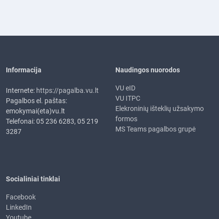
Informacija
Naudingos nuorodos
VU eID
Internete:
https://pagalba.vu.lt
VU ITPC
Pagalbos el. paštas:
Elekroninių išteklių užsakymo
emokymai(eta)vu.lt
formos
Telefonai: 05 236 6283, 05 219
MS Teams pagalbos grupė
3287
Socialiniai tinklai
Facebook
LinkedIn
Youtube