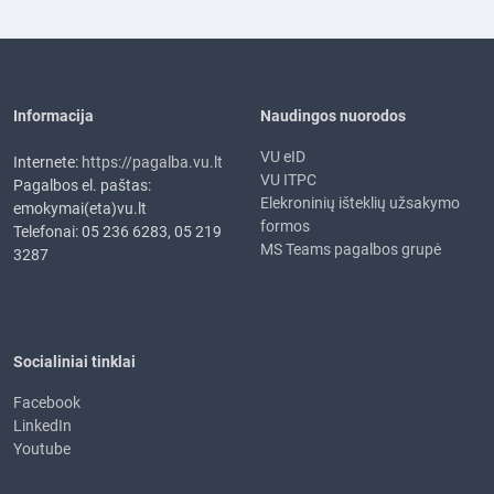
Informacija
Naudingos nuorodos
VU eID
Internete:
https://pagalba.vu.lt
VU ITPC
Pagalbos el. paštas:
Elekroninių išteklių užsakymo
emokymai(eta)vu.lt
formos
Telefonai: 05 236 6283, 05 219
MS Teams pagalbos grupė
3287
Socialiniai tinklai
Facebook
LinkedIn
Youtube