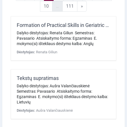
10 puslapis
111 puslapis
Kitas puslapis
10
…
111
»
Formation of Practical Skills in Geriatric Nursing and the Nursing of Disabled People
Dalyko dėstytojas: Renata Giliun Semestras:
Pavasario Atsiskaitymo forma: Egzaminas E.
mokymo(si) ištekliaus dėstymo kalba: Anglų
Dėstytojas:
Renata Giliun
Tekstų supratimas
Dalyko dėstytojas: Aušra Valančiauskienė
Semestras: Pavasario Atsiskaitymo forma:
Egzaminas E. mokymo(si) ištekliaus dėstymo kalba:
Lietuvių
Dėstytojas:
Aušra Valančiauskienė