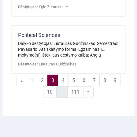
Dėstytojas:
Eglė Žurauskaitė
Political Sciences
Dalyko dėstytojas: Liutauras Gudžinskas Semestras:
Pavasario Atsiskaitymo forma: Egzaminas E.
mokymo(si) ištekliaus dėstymo kalba: Anglų
Dėstytojas:
Liutauras Gudžinskas
Ankstesnis puslapis
1 puslapis
2 puslapis
3 puslapis
4 puslapis
5 puslapis
6 puslapis
7 puslapis
8 puslapis
9 puslapi
«
1
2
3
4
5
6
7
8
9
10 puslapis
111 puslapis
Kitas puslapis
10
…
111
»