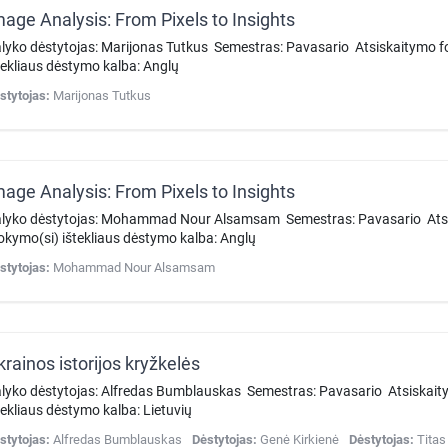
mage Analysis: From Pixels to Insights
lyko dėstytojas: Marijonas Tutkus Semestras: Pavasario Atsiskaitymo
tekliaus dėstymo kalba: Anglų
stytojas:
Marijonas Tutkus
mage Analysis: From Pixels to Insights
lyko dėstytojas: Mohammad Nour Alsamsam Semestras: Pavasario Ats
kymo(si) ištekliaus dėstymo kalba: Anglų
stytojas:
Mohammad Nour Alsamsam
krainos istorijos kryžkelės
lyko dėstytojas: Alfredas Bumblauskas Semestras: Pavasario Atsiskai
tekliaus dėstymo kalba: Lietuvių
stytojas:
Alfredas Bumblauskas
Dėstytojas:
Genė Kirkienė
Dėstytojas:
Titas