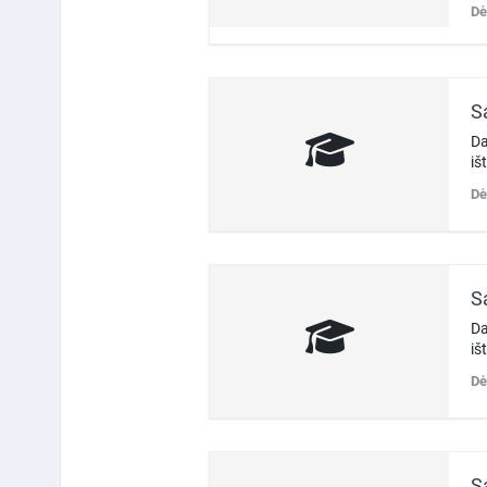
Dė
S
Da
iš
Dė
S
Da
iš
Dė
S