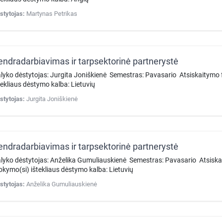
stytojas:
Martynas Petrikas
endradarbiavimas ir tarpsektorinė partnerystė
lyko dėstytojas: Jurgita Joniškienė Semestras: Pavasario Atsiskaitym
tekliaus dėstymo kalba: Lietuvių
stytojas:
Jurgita Joniškienė
endradarbiavimas ir tarpsektorinė partnerystė
lyko dėstytojas: Anželika Gumuliauskienė Semestras: Pavasario Atsisk
kymo(si) ištekliaus dėstymo kalba: Lietuvių
stytojas:
Anželika Gumuliauskienė