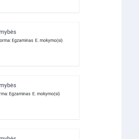
limybės
 forma: Egzaminas E. mokymo(si)
limybės
forma: Egzaminas E. mokymo(si)
limybės