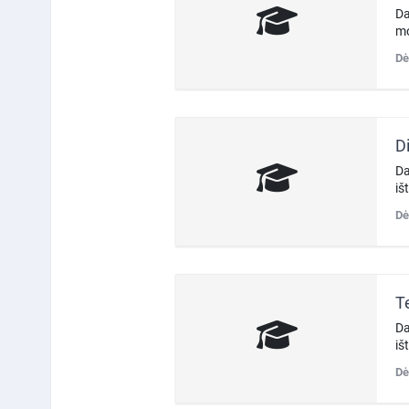
Da
mo
Dė
D
Da
iš
Dė
T
Da
iš
Dė