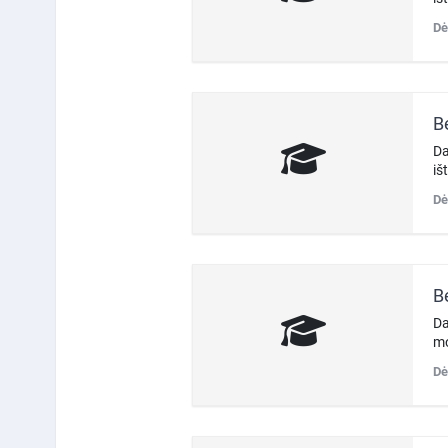
Dė
B
Da
iš
Dė
B
Da
mo
Dė