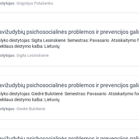
stytojas:
Grigorijus Potašenko
avižudybių psichosocialinės problemos ir prevencijos ga
lyko dėstytojas: Sigita Lesinskienė Semestras: Pavasario Atsiskaitymo
tekliaus dėstymo kalba: Lietuvių
stytojas:
Sigita Lesinskienė
avižudybių psichosocialinės problemos ir prevencijos ga
lyko dėstytojas: Giedrė Bulotienė Semestras: Pavasario Atsiskaitymo 
tekliaus dėstymo kalba: Lietuvių
stytojas:
Giedrė Bulotienė
avižudybių psichosocialinės problemos ir prevencijos ga