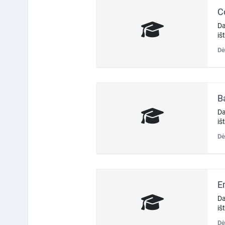
C
Da
iš
Dė
Ba
Da
iš
Dė
E
Da
iš
Dė