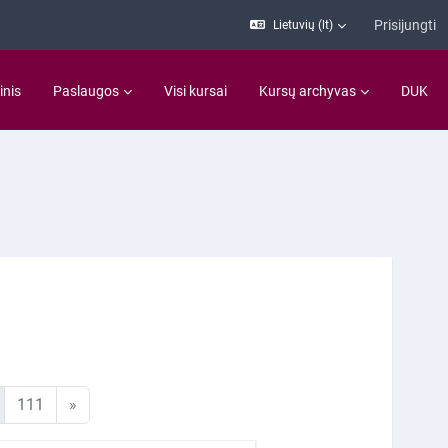
Prisijungti
Lietuvių ‎(lt)‎
inis
Paslaugos
Visi kursai
Kursų archyvas
DUK
lapis
111 puslapis
Kitas puslapis
111
»