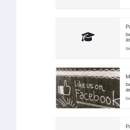
P
Da
iš
Dė
M
Da
dė
Dė
P