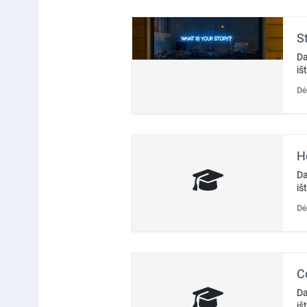
S
Da
iš
Dė
H
Da
iš
Dė
C
Da
iš