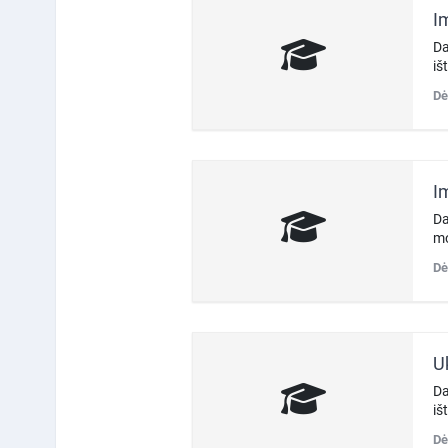
I
Da
iš
Dė
I
Da
mo
Dė
U
Da
iš
Dė