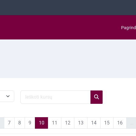
Pagrind
Ieškoti kursų
Ieškoti kursų
s puslapis
slapis
7 puslapis
8 puslapis
9 puslapis
10 puslapis
11 puslapis
12 puslapis
13 puslapis
14 puslapis
15 puslapis
16 pus
…
7
8
9
10
11
12
13
14
15
16
…