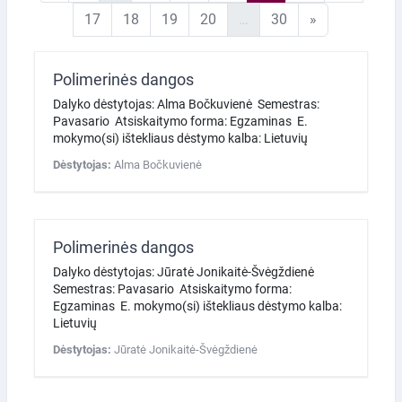
17 puslapis
18 puslapis
19 puslapis
20 puslapis
30 puslapis
Kitas puslapi
17
18
19
20
…
30
»
Polimerinės dangos
Dalyko dėstytojas: Alma Bočkuvienė Semestras:
Pavasario Atsiskaitymo forma: Egzaminas E.
mokymo(si) ištekliaus dėstymo kalba: Lietuvių
Dėstytojas:
Alma Bočkuvienė
Polimerinės dangos
Dalyko dėstytojas: Jūratė Jonikaitė-Švėgždienė
Semestras: Pavasario Atsiskaitymo forma:
Egzaminas E. mokymo(si) ištekliaus dėstymo kalba:
Lietuvių
Dėstytojas:
Jūratė Jonikaitė-Švėgždienė