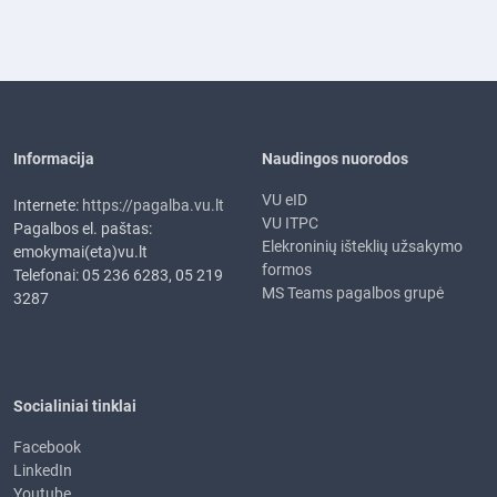
Informacija
Naudingos nuorodos
VU eID
Internete:
https://pagalba.vu.lt
VU ITPC
Pagalbos el. paštas:
Elekroninių išteklių užsakymo
emokymai(eta)vu.lt
formos
Telefonai: 05 236 6283, 05 219
MS Teams pagalbos grupė
3287
Socialiniai tinklai
Facebook
LinkedIn
Youtube