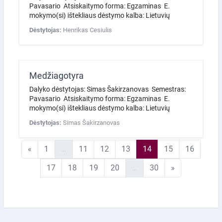
Pavasario Atsiskaitymo forma: Egzaminas E.
mokymo(si) ištekliaus dėstymo kalba: Lietuvių
Dėstytojas:
Henrikas Cesiulis
Medžiagotyra
Dalyko dėstytojas: Simas Šakirzanovas Semestras:
Pavasario Atsiskaitymo forma: Egzaminas E.
mokymo(si) ištekliaus dėstymo kalba: Lietuvių
Dėstytojas:
Simas Šakirzanovas
Ankstesnis puslapis
1 puslapis
11 puslapis
12 puslapis
13 puslapis
14 puslapis
15 puslapis
16 pusl
«
1
…
11
12
13
14
15
16
17 puslapis
18 puslapis
19 puslapis
20 puslapis
30 puslapis
Kitas puslapi
17
18
19
20
…
30
»