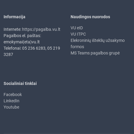
Informacija
Naudingos nuorodos
VU eID
Internete:
https://pagalba.vu.lt
VU ITPC
Pagalbos el. paštas:
Elekroninių išteklių užsakymo
emokymai(eta)vu.lt
formos
Telefonai: 05 236 6283, 05 219
MS Teams pagalbos grupė
3287
Socialiniai tinklai
Facebook
LinkedIn
Youtube