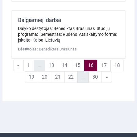
Baigiamieji darbai
Dalyko dėstytojas: Benediktas Brasiūnas Studijų
programa: Semestras: Rudens Atsiskaitymo forma:
įskaita Kalba: Lietuvių
Dėstytojas:
Benediktas Brasiūnas
Ankstesnis puslapis
1 puslapis
13 puslapis
14 puslapis
15 puslapis
16 puslapis
17 puslapis
18 pusl
«
1
…
13
14
15
16
17
18
19 puslapis
20 puslapis
21 puslapis
22 puslapis
30 puslapis
Kitas puslapi
19
20
21
22
…
30
»