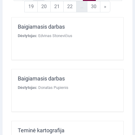
19 puslapis
20 puslapis
21 puslapis
22 puslapis
30 puslapis
Kitas puslapi
19
20
21
22
…
30
»
Baigiamasis darbas
Dėstytojas:
Edvinas Stonevičius
Baigiamasis darbas
Dėstytojas:
Donatas Pupienis
Teminė kartografija