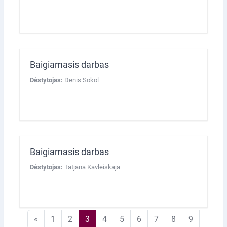
Baigiamasis darbas
Dėstytojas:
Denis Sokol
Baigiamasis darbas
Dėstytojas:
Tatjana Kavleiskaja
Ankstesnis puslapis
1 puslapis
2 puslapis
3 puslapis
4 puslapis
5 puslapis
6 puslapis
7 puslapis
8 puslapis
9 puslapi
«
1
2
3
4
5
6
7
8
9