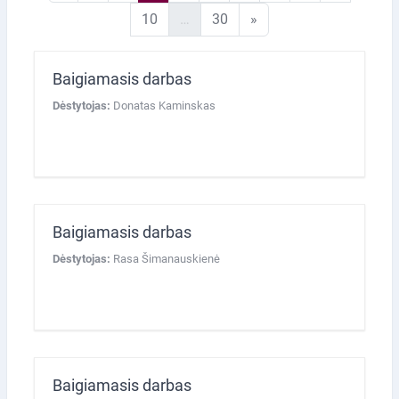
10 puslapis
30 puslapis
Kitas puslapis
10
…
30
»
Baigiamasis darbas
Dėstytojas:
Donatas Kaminskas
Baigiamasis darbas
Dėstytojas:
Rasa Šimanauskienė
Baigiamasis darbas