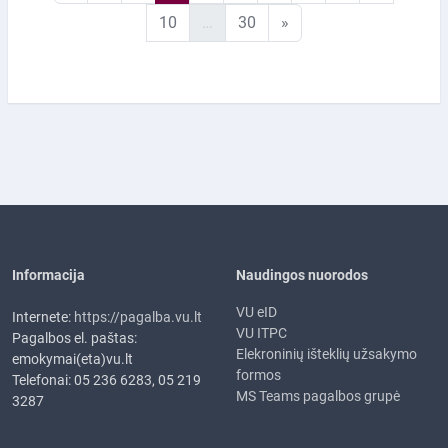
10 puslapis
30 puslapis
Kitas puslapis
10
…
30
»
Informacija
Naudingos nuorodos
VU eID
Internete:
https://pagalba.vu.lt
VU ITPC
Pagalbos el. paštas:
Elekroninių išteklių užsakymo
emokymai(eta)vu.lt
formos
Telefonai: 05 236 6283, 05 219
MS Teams pagalbos grupė
3287