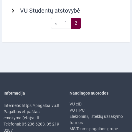
VU Studentų atstovybė
Ankstesnis puslapis
1 puslapis
2 puslapis
«
1
2
Informacija
Naudingos nuorodos
VU eID
Internete:
https://pagalba.vu.lt
VU ITPC
Pagalbos el. paštas:
Elekroninių išteklių užsakymo
emokymai(eta)vu.lt
formos
Telefonai: 05 236 6283, 05 219
MS Teams pagalbos grupė
3287