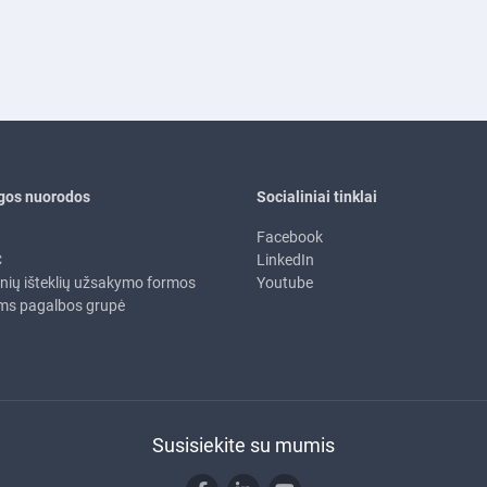
gos nuorodos
Socialiniai tinklai
Facebook
C
LinkedIn
inių išteklių užsakymo formos
Youtube
ms pagalbos grupė
Susisiekite su mumis