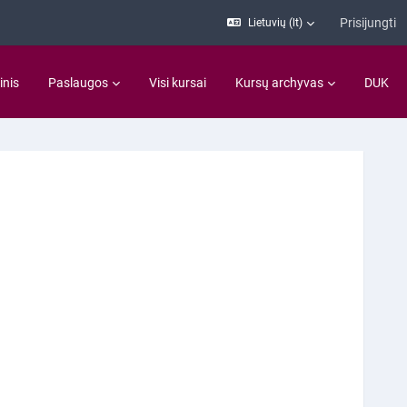
Prisijungti
Lietuvių ‎(lt)‎
inis
Paslaugos
Visi kursai
Kursų archyvas
DUK