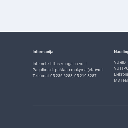
Informacija
Naudin
VU eID
Internete:
https://pagalba.vu.lt
VU ITP
Pagalbos el. paštas: emokymai(eta)vu.lt
Elekron
Telefonai: 05 236 6283, 05 219 3287
MS Tea