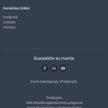
Socialiniai tinklai
Facebook
LinkedIn
Youtube
Susisiekite su mumis
Esate neprisijungę. (
Prisijungti
)
Paslaugos
VMA Moodle egzaminavimo prognozė
Zoom Pro licencijos užsakymo forma