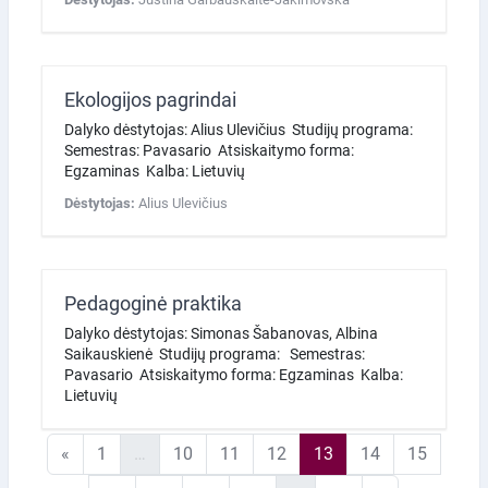
Ekologijos pagrindai
Dalyko dėstytojas: Alius Ulevičius Studijų programa:
Semestras: Pavasario Atsiskaitymo forma:
Egzaminas Kalba: Lietuvių
Dėstytojas:
Alius Ulevičius
Pedagoginė praktika
Dalyko dėstytojas: Simonas Šabanovas, Albina
Saikauskienė Studijų programa: Semestras:
Pavasario Atsiskaitymo forma: Egzaminas Kalba:
Lietuvių
Ankstesnis puslapis
1 puslapis
10 puslapis
11 puslapis
12 puslapis
13 puslapis
14 puslapis
15 pusl
«
1
…
10
11
12
13
14
15