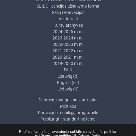
SLIDO licencijos užsakymo forma
Salių rezervacijos
Visi kursai
Kursų archyvas
2024-2025 m.m.
2023-2024 m.m.
2022-2023 m.m.
2021-2022 m.m.
2020-2021 m.m.
2019-2020 m.m.
DUK
Lietuvių ‎(lt)‎
English ‎(en)‎
Lietuvių ‎(lt)‎
Duomenų saugojimo santrauka
Politikos
Parsisiųsti mobiliąją programėlę
Persijungti į standartinę temą
x
Prieš naršymą šioje svetainėje, sutikite su svetainės politika: