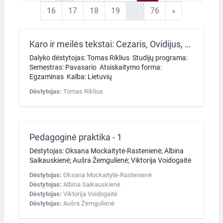
16 puslapis
17 puslapis
18 puslapis
19 puslapis
76 puslapis
Kitas puslapi
16
17
18
19
…
76
»
Karo ir meilės tekstai: Cezaris, Ovidijus, Katulas
Dalyko dėstytojas: Tomas Riklius Studijų programa:
Semestras: Pavasario Atsiskaitymo forma:
Egzaminas Kalba: Lietuvių
Dėstytojas:
Tomas Riklius
Pedagoginė praktika - 1
Dėstytojas: Oksana Mockaitytė-Rastenienė; Albina
Saikauskienė; Aušra Žemgulienė; Viktorija Voidogaitė
Dėstytojas:
Oksana Mockaitytė-Rastenienė
Dėstytojas:
Albina Saikauskienė
Dėstytojas:
Viktorija Voidogaitė
Dėstytojas:
Aušra Žemgulienė