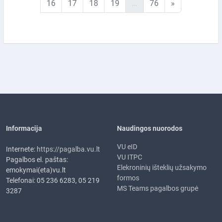
16 puslapis
17 puslapis
18 puslapis
19 puslapis
76 puslapis
Kitas puslapi
16
17
18
19
…
76
»
Informacija
Naudingos nuorodos
VU eID
Internete:
https://pagalba.vu.lt
VU ITPC
Pagalbos el. paštas:
Elekroninių išteklių užsakymo
emokymai(eta)vu.lt
formos
Telefonai: 05 236 6283, 05 219
MS Teams pagalbos grupė
3287