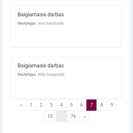
Baigiamasis darbas
Dėstytojas:
Ieva Daniūnaitė
Baigiamasis darbas
Dėstytojas:
Rūta Sargautytė
Ankstesnis puslapis
1 puslapis
2 puslapis
3 puslapis
4 puslapis
5 puslapis
6 puslapis
7 puslapis
8 puslapis
9 puslapi
«
1
2
3
4
5
6
7
8
9
10 puslapis
76 puslapis
Kitas puslapis
10
…
76
»