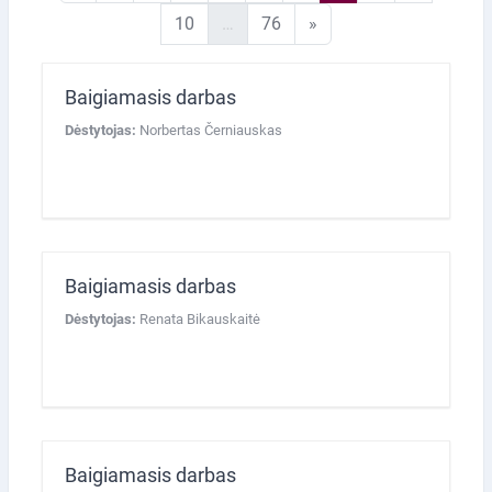
10 puslapis
76 puslapis
Kitas puslapis
10
…
76
»
Baigiamasis darbas
Dėstytojas:
Norbertas Černiauskas
Baigiamasis darbas
Dėstytojas:
Renata Bikauskaitė
Baigiamasis darbas