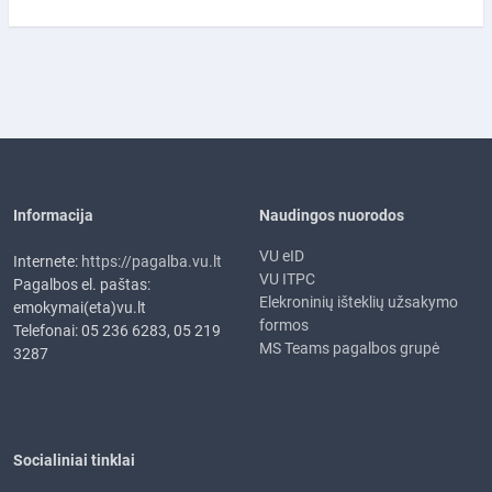
Informacija
Naudingos nuorodos
VU eID
Internete:
https://pagalba.vu.lt
VU ITPC
Pagalbos el. paštas:
Elekroninių išteklių užsakymo
emokymai(eta)vu.lt
formos
Telefonai: 05 236 6283, 05 219
MS Teams pagalbos grupė
3287
Socialiniai tinklai