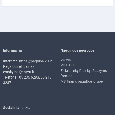
Informacija
Naudingos nuorodos
VU eID
Internete:
https://pagalba.vu.lt
VU ITPC
Pagalbos el. paštas:
Elekroninių išteklių užsakymo
emokymai(eta)vu.lt
formos
Telefonai: 05 236 6283, 05 219
MS Teams pagalbos grupė
3287
Socialiniai tinklai