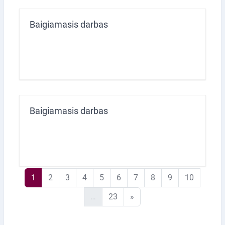
Baigiamasis darbas
Baigiamasis darbas
1 puslapis
2 puslapis
3 puslapis
4 puslapis
5 puslapis
6 puslapis
7 puslapis
8 puslapis
9 puslapis
10 pusla
1
2
3
4
5
6
7
8
9
10
23 puslapis
Kitas puslapis
…
23
»