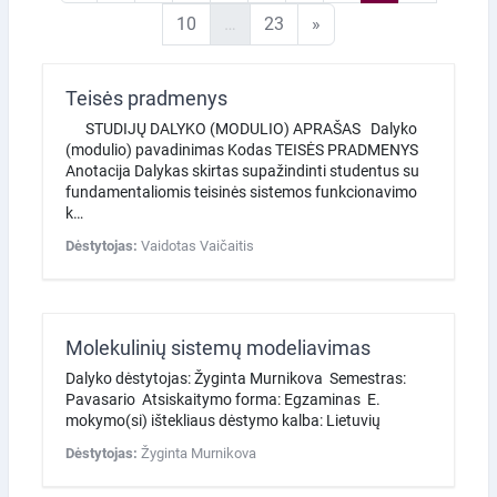
10 puslapis
23 puslapis
Kitas puslapis
10
…
23
»
Teisės pradmenys
STUDIJŲ DALYKO (MODULIO) APRAŠAS Dalyko
(modulio) pavadinimas Kodas TEISĖS PRADMENYS
Anotacija Dalykas skirtas supažindinti studentus su
fundamentaliomis teisinės sistemos funkcionavimo
k…
Dėstytojas:
Vaidotas Vaičaitis
Molekulinių sistemų modeliavimas
Dalyko dėstytojas: Žyginta Murnikova Semestras:
Pavasario Atsiskaitymo forma: Egzaminas E.
mokymo(si) ištekliaus dėstymo kalba: Lietuvių
Dėstytojas:
Žyginta Murnikova