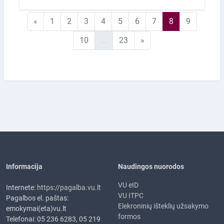
Ankstesnis puslapis
1 puslapis
2 puslapis
3 puslapis
4 puslapis
5 puslapis
6 puslapis
7 puslapis
8 puslapis
9 puslapi
«
1
2
3
4
5
6
7
8
9
10 puslapis
23 puslapis
Kitas puslapis
10
…
23
»
Informacija
Naudingos nuorodos
VU eID
Internete:
https://pagalba.vu.lt
VU ITPC
Pagalbos el. paštas:
Elekroninių išteklių užsakymo
emokymai(eta)vu.lt
formos
Telefonai: 05 236 6283, 05 219