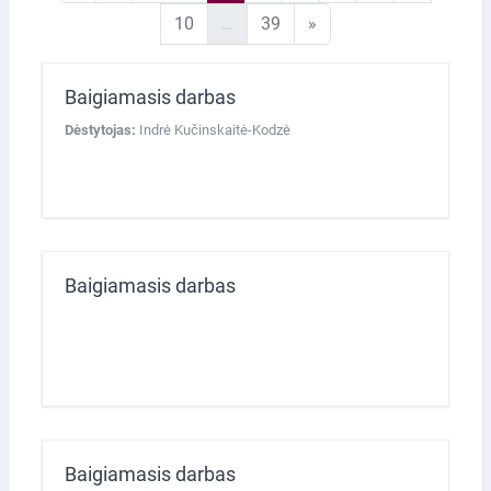
10 puslapis
39 puslapis
Kitas puslapis
10
…
39
»
Baigiamasis darbas
Dėstytojas:
Indrė Kučinskaitė-Kodzė
Baigiamasis darbas
Baigiamasis darbas