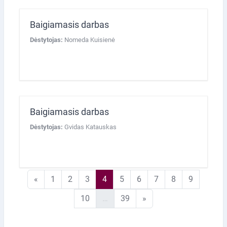
Baigiamasis darbas
Dėstytojas:
Nomeda Kuisienė
Baigiamasis darbas
Dėstytojas:
Gvidas Katauskas
Ankstesnis puslapis
1 puslapis
2 puslapis
3 puslapis
4 puslapis
5 puslapis
6 puslapis
7 puslapis
8 puslapis
9 puslapi
«
1
2
3
4
5
6
7
8
9
10 puslapis
39 puslapis
Kitas puslapis
10
…
39
»