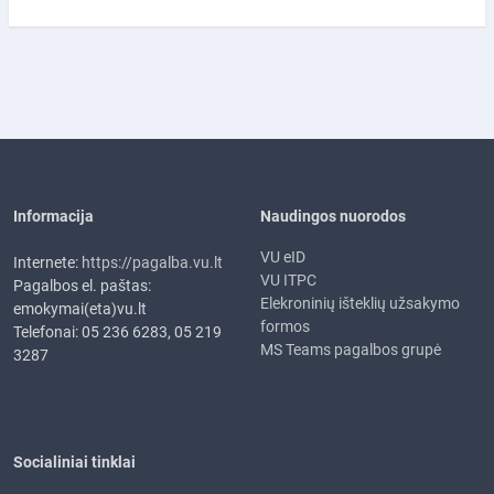
Informacija
Naudingos nuorodos
VU eID
Internete:
https://pagalba.vu.lt
VU ITPC
Pagalbos el. paštas:
Elekroninių išteklių užsakymo
emokymai(eta)vu.lt
formos
Telefonai: 05 236 6283, 05 219
MS Teams pagalbos grupė
3287
Socialiniai tinklai