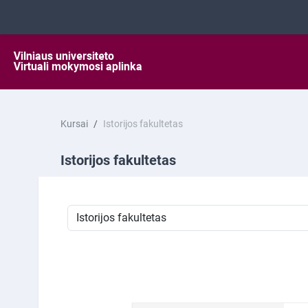
Pereiti į pagrindinį turinį
Kursai
Istorijos fakultetas
Istorijos fakultetas
Kursų kategorijos