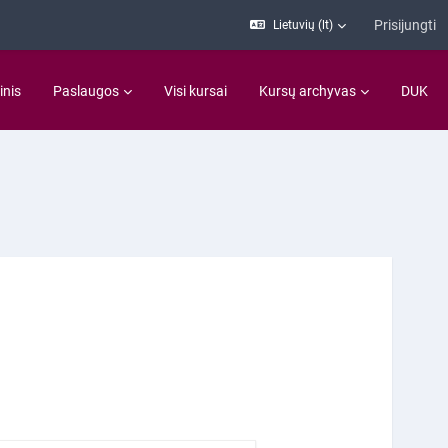
Prisijungti
Lietuvių ‎(lt)‎
inis
Paslaugos
Visi kursai
Kursų archyvas
DUK
lapis