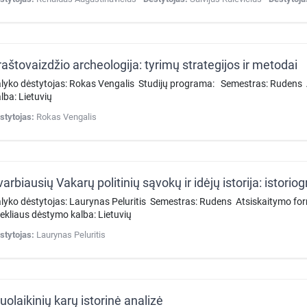
raštovaizdžio archeologija: tyrimų strategijos ir metodai
lyko dėstytojas: Rokas Vengalis Studijų programa: Semestras: Rudens
lba: Lietuvių
stytojas:
Rokas Vengalis
arbiausių Vakarų politinių sąvokų ir idėjų istorija: istoriogr
lyko dėstytojas: Laurynas Peluritis Semestras: Rudens Atsiskaitymo f
tekliaus dėstymo kalba: Lietuvių
stytojas:
Laurynas Peluritis
uolaikinių karų istorinė analizė