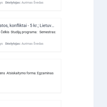
tys
Dėstytojas:
Aurimas Švedas
Istoriografija ir istorika (Istorijos rašymas: pavidalai, sampratos, konfliktai - 5 kr.; Lietuvos istorijos istoriografija - 5 kr.; Istorijos filosofija ir istorika - 5 kr.)
s Čelkis Studijų programa: Semestras:
tys
Dėstytojas:
Aurimas Švedas
udens Atsiskaitymo forma: Egzaminas