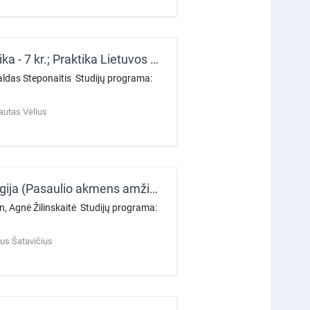
Archeologinė lauko mokomoji praktika (Lauko tyrimų praktika - 7 kr.; Praktika Lietuvos nacionaliniame muziejuje - 3 kr.)
 Valdas Steponaitis Studijų programa:
autas Vėlius
Akmens amžiaus ir ankstyvojo metalų laikotarpio archeologija (Pasaulio akmens amžius – 3 kr.; Akmens amžius Lietuvoje ir Rytų Baltijos regione – 3,5 kr.; Bronzos ir ankstyvasis geležies amžius Europoje, Lietuvoje ir Rytų Baltijos regione. Ben
ian, Agnė Žilinskaitė Studijų programa:
jus Šatavičius