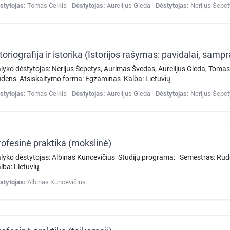
stytojas:
Tomas Čelkis
Dėstytojas:
Aurelijus Gieda
Dėstytojas:
Nerijus Šepe
lyko dėstytojas: Nerijus Šepetys, Aurimas Švedas, Aurelijus Gieda, Toma
dens Atsiskaitymo forma: Egzaminas Kalba: Lietuvių
stytojas:
Tomas Čelkis
Dėstytojas:
Aurelijus Gieda
Dėstytojas:
Nerijus Šepe
rofesinė praktika (mokslinė)
lyko dėstytojas: Albinas Kuncevičius Studijų programa: Semestras: R
lba: Lietuvių
stytojas:
Albinas Kuncevičius