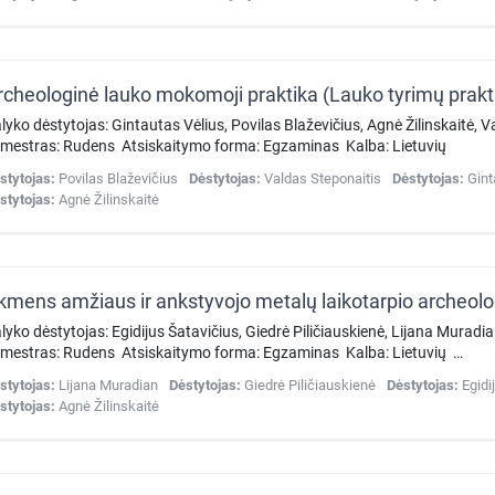
lyko dėstytojas: Gintautas Vėlius, Povilas Blaževičius, Agnė Žilinskaitė,
mestras: Rudens Atsiskaitymo forma: Egzaminas Kalba: Lietuvių
stytojas:
Povilas Blaževičius
Dėstytojas:
Valdas Steponaitis
Dėstytojas:
Gint
stytojas:
Agnė Žilinskaitė
lyko dėstytojas: Egidijus Šatavičius, Giedrė Piličiauskienė, Lijana Murad
mestras: Rudens Atsiskaitymo forma: Egzaminas Kalba: Lietuvių …
stytojas:
Lijana Muradian
Dėstytojas:
Giedrė Piličiauskienė
Dėstytojas:
Egidi
stytojas:
Agnė Žilinskaitė