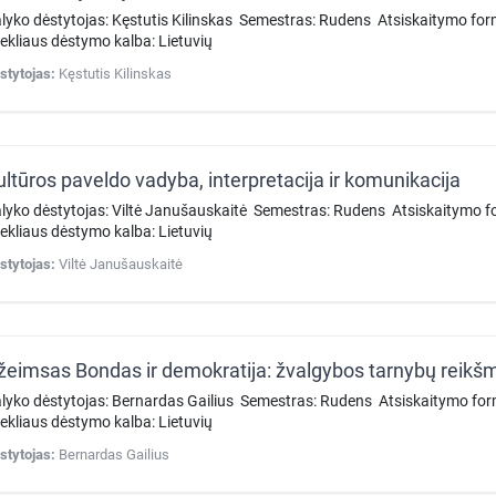
lyko dėstytojas: Kęstutis Kilinskas Semestras: Rudens Atsiskaitymo f
tekliaus dėstymo kalba: Lietuvių
stytojas:
Kęstutis Kilinskas
ultūros paveldo vadyba, interpretacija ir komunikacija
lyko dėstytojas: Viltė Janušauskaitė Semestras: Rudens Atsiskaitymo 
tekliaus dėstymo kalba: Lietuvių
stytojas:
Viltė Janušauskaitė
žeimsas Bondas ir demokratija: žvalgybos tarnybų reikšmė
lyko dėstytojas: Bernardas Gailius Semestras: Rudens Atsiskaitymo f
tekliaus dėstymo kalba: Lietuvių
stytojas:
Bernardas Gailius