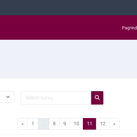
Pagrind
Ieškoti kursų
Ieškoti kursų
Ankstesnis puslapis
1 puslapis
8 puslapis
9 puslapis
10 puslapis
11 puslapis
12 puslapis
Kitas pus
«
1
…
8
9
10
11
12
»