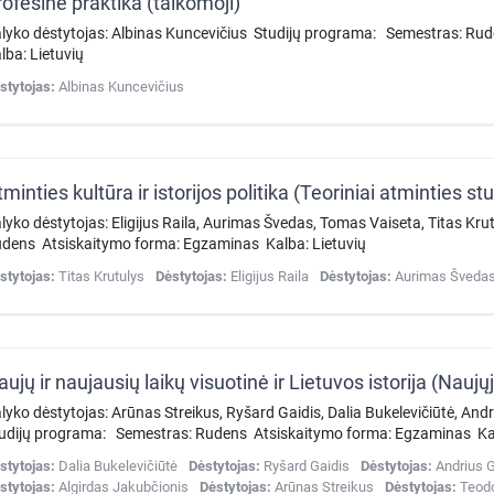
rofesinė praktika (taikomoji)
lyko dėstytojas: Albinas Kuncevičius Studijų programa: Semestras: R
lba: Lietuvių
stytojas:
Albinas Kuncevičius
lyko dėstytojas: Eligijus Raila, Aurimas Švedas, Tomas Vaiseta, Titas K
dens Atsiskaitymo forma: Egzaminas Kalba: Lietuvių
stytojas:
Titas Krutulys
Dėstytojas:
Eligijus Raila
Dėstytojas:
Aurimas Šveda
lyko dėstytojas: Arūnas Streikus, Ryšard Gaidis, Dalia Bukelevičiūtė, And
udijų programa: Semestras: Rudens Atsiskaitymo forma: Egzaminas Kal
stytojas:
Dalia Bukelevičiūtė
Dėstytojas:
Ryšard Gaidis
Dėstytojas:
Andrius 
stytojas:
Algirdas Jakubčionis
Dėstytojas:
Arūnas Streikus
Dėstytojas:
Teod