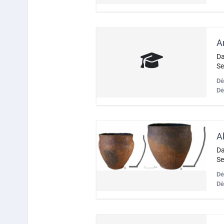
Da
Se
Dė
Dė
Da
Se
Dė
Dė