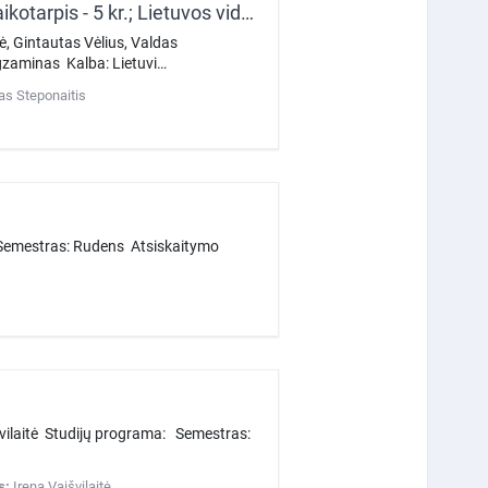
Istorinių laikų archeologija (Lietuvos archeologija: vikingų laikotarpis - 5 kr.; Lietuvos viduramžių archeologija - 5 kr.; Lietuvos naujųjų laikų archeologija - 3 kr.; Tiriamasis referatas - 2 kr.)
ė, Gintautas Vėlius, Valdas
gzaminas Kalba: Lietuvi…
as Steponaitis
: Semestras: Rudens Atsiskaitymo
išvilaitė Studijų programa: Semestras:
s:
Irena Vaišvilaitė