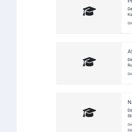
P
Da
Ka
Dė
Da
Ru
Dė
Da
St
Dė
Dė