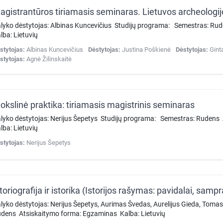
lyko dėstytojas: Albinas Kuncevičius Studijų programa: Semestras: R
lba: Lietuvių
stytojas:
Albinas Kuncevičius
Dėstytojas:
Justina Poškienė
Dėstytojas:
Gint
stytojas:
Agnė Žilinskaitė
okslinė praktika: tiriamasis magistrinis seminaras
lyko dėstytojas: Nerijus Šepetys Studijų programa: Semestras: Ruden
lba: Lietuvių
stytojas:
Nerijus Šepetys
lyko dėstytojas: Nerijus Šepetys, Aurimas Švedas, Aurelijus Gieda, Toma
dens Atsiskaitymo forma: Egzaminas Kalba: Lietuvių