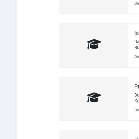
Dė
Da
Ru
Dė
P
Da
Ka
Dė