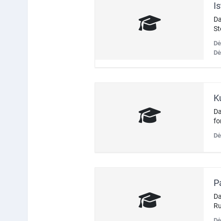
Da
St
Dė
Dė
K
Da
fo
Dė
P
Da
Ru
Dė