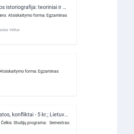
Magistrantūros tiriamasis seminaras. Lietuvos archeologijos istoriografija: teoriniai ir metodologiniai tyrimų modeliai
udens Atsiskaitymo forma: Egzaminas
autas Vėlius
s Atsiskaitymo forma: Egzaminas
Istoriografija ir istorika (Istorijos rašymas: pavidalai, sampratos, konfliktai - 5 kr.; Lietuvos istorijos istoriografija - 5 kr.; Istorijos filosofija ir istorika - 5 kr.)
s Čelkis Studijų programa: Semestras: