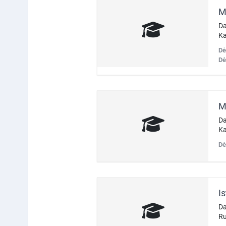
Da
Ka
Dė
Dė
M
Da
Ka
Dė
Da
Ru