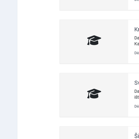
K
Da
Ka
Dė
Sv
Da
iš
Dė
Ši