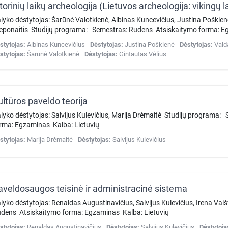
lyko dėstytojas: Šarūnė Valotkienė, Albinas Kuncevičius, Justina Poškien
eponaitis Studijų programa: Semestras: Rudens Atsiskaitymo forma: E
stytojas:
Albinas Kuncevičius
Dėstytojas:
Justina Poškienė
Dėstytojas:
Vald
stytojas:
Šarūnė Valotkienė
Dėstytojas:
Gintautas Vėlius
ultūros paveldo teorija
lyko dėstytojas: Salvijus Kulevičius, Marija Drėmaitė Studijų programa
rma: Egzaminas Kalba: Lietuvių
stytojas:
Marija Drėmaitė
Dėstytojas:
Salvijus Kulevičius
aveldosaugos teisinė ir administracinė sistema
lyko dėstytojas: Renaldas Augustinavičius, Salvijus Kulevičius, Irena Va
dens Atsiskaitymo forma: Egzaminas Kalba: Lietuvių
stytojas:
Renaldas Augustinavičius
Dėstytojas:
Salvijus Kulevičius
Dėstytoja