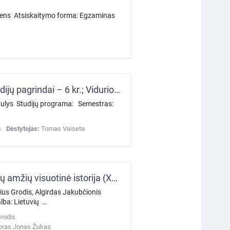
udens Atsiskaitymo forma: Egzaminas
Atminties kultūra ir istorijos politika (Teoriniai atminties studijų pagrindai – 6 kr.; Vidurio-Rytų Europos atminties politika – 5 kr.; Atminties kultūra ir istorijos politika Lietuvoje - 4 kr.)
rutulys Studijų programa: Semestras:
s
Dėstytojas:
Tomas Vaiseta
Naujų ir naujausių laikų visuotinė ir Lietuvos istorija (Naujųjų amžių visuotinė istorija (XVIII a. pab. – XX a. pr.) - 4 kr.; Naujausiųjų laikų visuotinė istorija - 4 kr.; Lietuvos istorija (1918–1990 m.) - 5 kr.; Modulio rašto darbas
rius Grodis, Algirdas Jakubčionis
ba: Lietuvių …
Grodis
oras Jonas Žukas