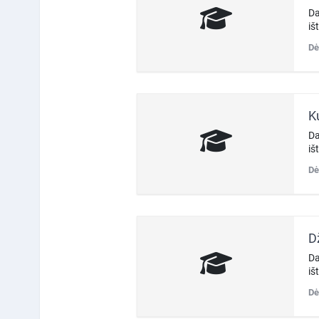
Da
iš
Dė
K
Da
iš
Dė
D
Da
iš
Dė