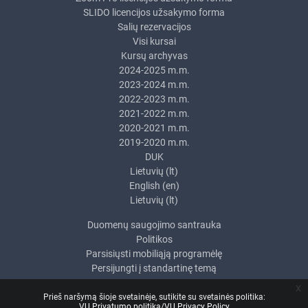
SLIDO licencijos užsakymo forma
Salių rezervacijos
Visi kursai
Kursų archyvas
2024-2025 m.m.
2023-2024 m.m.
2022-2023 m.m.
2021-2022 m.m.
2020-2021 m.m.
2019-2020 m.m.
DUK
Lietuvių ‎(lt)‎
English ‎(en)‎
Lietuvių ‎(lt)‎
Duomenų saugojimo santrauka
Politikos
Parsisiųsti mobiliąją programėlę
Persijungti į standartinę temą
x
Prieš naršymą šioje svetainėje, sutikite su svetainės politika:
VU Privatumo politika/VU Privacy Policy