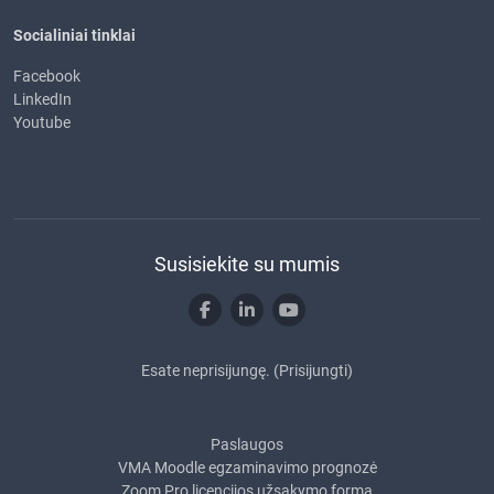
Socialiniai tinklai
Facebook
LinkedIn
Youtube
Susisiekite su mumis
Esate neprisijungę. (
Prisijungti
)
Paslaugos
VMA Moodle egzaminavimo prognozė
Zoom Pro licencijos užsakymo forma