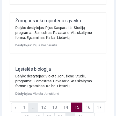
Žmogaus ir kompiuterio sąveika
Dalyko dėstytojas: Pijus Kasparaitis Studijų
programa: Semestras: Pavasario Atsiskaitymo
forma: Egzaminas Kalba: Lietuvių
Dėstytojas:
Pijus Kasparaitis
Ląstelės biologija
Dalyko dėstytojas: Violeta Jonušienė Studijų
programa: Semestras: Pavasario Atsiskaitymo
forma: Egzaminas Kalba: Lietuvių
Dėstytojas:
Violeta Jonušienė
Ankstesnis puslapis
1 puslapis
12 puslapis
13 puslapis
14 puslapis
15 puslapis
16 puslapis
17 pusl
«
1
…
12
13
14
15
16
17