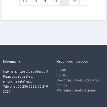
18 puslapis
19 puslapis
20 puslapis
21 puslapis
36 puslapis
Kitas puslapi
18
19
20
21
…
36
»
Informacija
Naudingos nuorodos
VU eID
Internete:
https://pagalba.vu.lt
VU ITPC
Pagalbos el. paštas:
Elekroninių išteklių užsakymo
emokymai(eta)vu.lt
formos
Telefonai: 05 236 6283, 05 219
MS Teams pagalbos grupė
3287