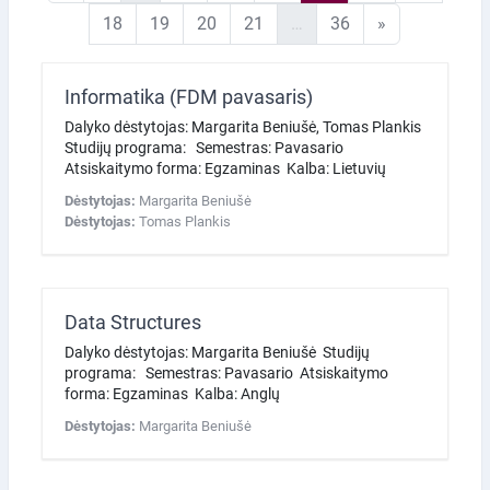
18 puslapis
19 puslapis
20 puslapis
21 puslapis
36 puslapis
Kitas puslapi
18
19
20
21
…
36
»
Informatika (FDM pavasaris)
Dalyko dėstytojas: Margarita Beniušė, Tomas Plankis
Studijų programa: Semestras: Pavasario
Atsiskaitymo forma: Egzaminas Kalba: Lietuvių
Dėstytojas:
Margarita Beniušė
Dėstytojas:
Tomas Plankis
Data Structures
Dalyko dėstytojas: Margarita Beniušė Studijų
programa: Semestras: Pavasario Atsiskaitymo
forma: Egzaminas Kalba: Anglų
Dėstytojas:
Margarita Beniušė