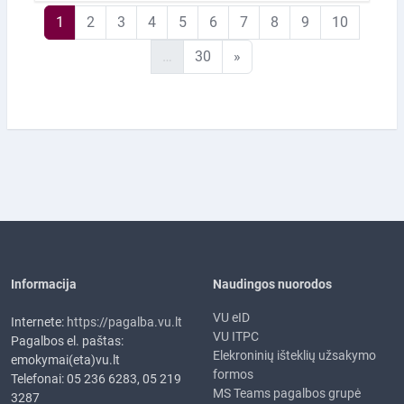
1 puslapis
2 puslapis
3 puslapis
4 puslapis
5 puslapis
6 puslapis
7 puslapis
8 puslapis
9 puslapis
10 pusla
1
2
3
4
5
6
7
8
9
10
30 puslapis
Kitas puslapis
…
30
»
Informacija
Naudingos nuorodos
VU eID
Internete:
https://pagalba.vu.lt
VU ITPC
Pagalbos el. paštas:
Elekroninių išteklių užsakymo
emokymai(eta)vu.lt
formos
Telefonai: 05 236 6283, 05 219
MS Teams pagalbos grupė
3287