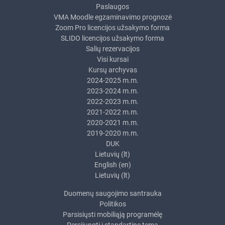
Paslaugos
VMA Moodle egzaminavimo prognozė
Zoom Pro licencijos užsakymo forma
SLIDO licencijos užsakymo forma
Salių rezervacijos
Visi kursai
Kursų archyvas
2024-2025 m.m.
2023-2024 m.m.
2022-2023 m.m.
2021-2022 m.m.
2020-2021 m.m.
2019-2020 m.m.
DUK
Lietuvių ‎(lt)‎
English ‎(en)‎
Lietuvių ‎(lt)‎
Duomenų saugojimo santrauka
Politikos
Parsisiųsti mobiliąją programėlę
Persijungti į standartinę temą