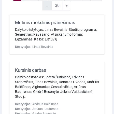
30 puslapis
Kitas puslapis
…
30
»
Metinis mokslinis pranešimas
Dalyko dėstytojas: Linas Bevainis Studijų programa:
Semestras: Pavasario Atsiskaitymo forma:
Egzaminas Kalba: Lietuvių
Dėstytojas:
Linas Bevainis
Kursinis darbas
Dalyko dėstytojas: Loreta Šutinienė, Edvinas
Stonevičius, Linas Bevainis, Donatas Ovodas, Andrius
Balčiūnas, Algimantas Česnulevičius, Artūras
Bautrėnas, Giedrė Beconytė, Jelena Vaitkevičienė
Studij…
Dėstytojas:
Andrius Balčiūnas
Dėstytojas:
Artūras Bautrėnas
Dėstytojas:
Giedrė Beconytė