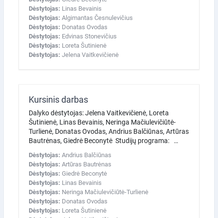
Dėstytojas:
Linas Bevainis
Dėstytojas:
Algimantas Česnulevičius
Dėstytojas:
Donatas Ovodas
Dėstytojas:
Edvinas Stonevičius
Dėstytojas:
Loreta Šutinienė
Dėstytojas:
Jelena Vaitkevičienė
Kursinis darbas
Dalyko dėstytojas: Jelena Vaitkevičienė, Loreta
Šutinienė, Linas Bevainis, Neringa Mačiulevičiūtė-
Turlienė, Donatas Ovodas, Andrius Balčiūnas, Artūras
Bautrėnas, Giedrė Beconytė Studijų programa: …
Dėstytojas:
Andrius Balčiūnas
Dėstytojas:
Artūras Bautrėnas
Dėstytojas:
Giedrė Beconytė
Dėstytojas:
Linas Bevainis
Dėstytojas:
Neringa Mačiulevičiūtė-Turlienė
Dėstytojas:
Donatas Ovodas
Dėstytojas:
Loreta Šutinienė