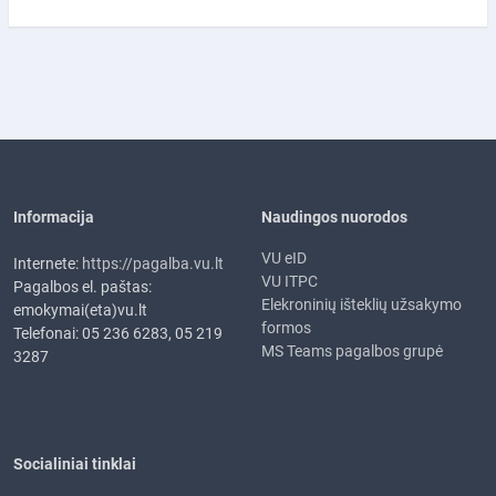
Informacija
Naudingos nuorodos
VU eID
Internete:
https://pagalba.vu.lt
VU ITPC
Pagalbos el. paštas:
Elekroninių išteklių užsakymo
emokymai(eta)vu.lt
formos
Telefonai: 05 236 6283, 05 219
MS Teams pagalbos grupė
3287
Socialiniai tinklai