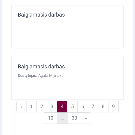
Baigiamasis darbas
Baigiamasis darbas
Dėstytojas:
Agata Mlynska
Ankstesnis puslapis
1 puslapis
2 puslapis
3 puslapis
4 puslapis
5 puslapis
6 puslapis
7 puslapis
8 puslapis
9 puslapi
«
1
2
3
4
5
6
7
8
9
10 puslapis
30 puslapis
Kitas puslapis
10
…
30
»