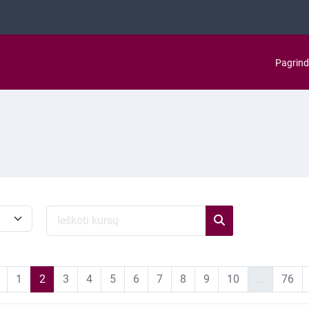
Pagrind
Ieškoti kursų
Ieškoti kursų
Ankstesnis puslapis
1 puslapis
2 puslapis
3 puslapis
4 puslapis
5 puslapis
6 puslapis
7 puslapis
8 puslapis
9 puslapis
10 puslapis
76 
1
2
3
4
5
6
7
8
9
10
…
76