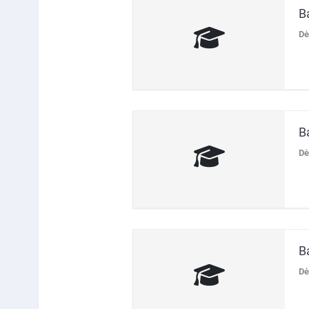
B
Dė
B
Dė
B
Dė