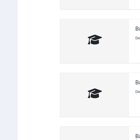
B
Dė
B
Dė
B