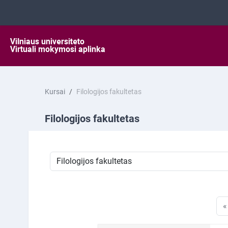
Pereiti į pagrindinį turinį
Kursai
Filologijos fakultetas
Filologijos fakultetas
Kursų kategorijos
«