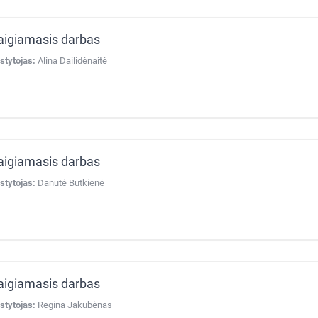
aigiamasis darbas
stytojas:
Alina Dailidėnaitė
aigiamasis darbas
stytojas:
Danutė Butkienė
aigiamasis darbas
stytojas:
Regina Jakubėnas