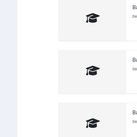
B
Dė
B
Dė
B
Dė