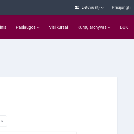
Prisijungti
Lietuvių ‎(lt)‎
inis
Paslaugos
Visi kursai
Kursų archyvas
DUK
puslapis
Kitas puslapis
»