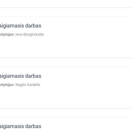
aigiamasis darbas
stytojas:
Ieva Bisigirskaitė
aigiamasis darbas
stytojas:
Naglis Kardelis
aigiamasis darbas