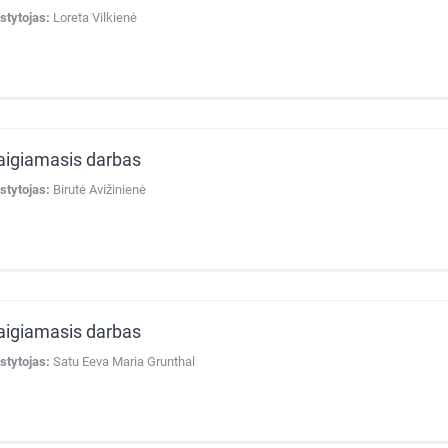
stytojas:
Loreta Vilkienė
aigiamasis darbas
stytojas:
Birutė Avižinienė
aigiamasis darbas
stytojas:
Satu Eeva Maria Grunthal