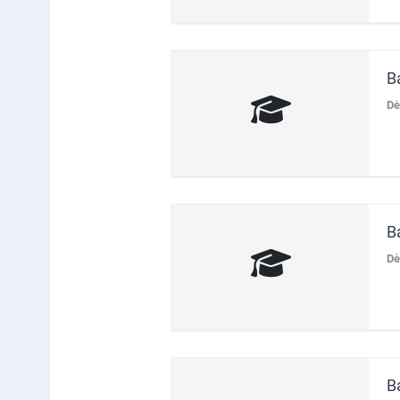
B
Dė
B
Dė
B