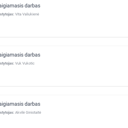
aigiamasis darbas
stytojas:
Vita Valiukienė
aigiamasis darbas
stytojas:
Vuk Vukotic
aigiamasis darbas
stytojas:
Akvilė Giniotaitė