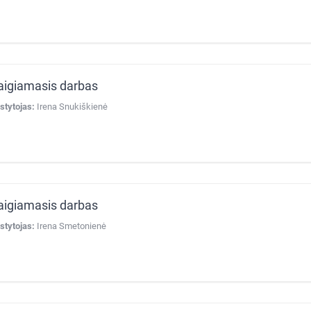
aigiamasis darbas
stytojas:
Irena Snukiškienė
aigiamasis darbas
stytojas:
Irena Smetonienė