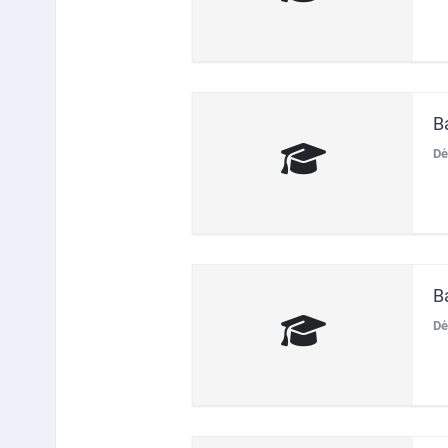
B
Dė
B
Dė