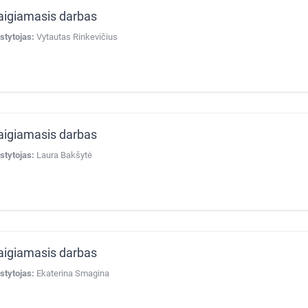
aigiamasis darbas
stytojas:
Vytautas Rinkevičius
aigiamasis darbas
stytojas:
Laura Bakšytė
aigiamasis darbas
stytojas:
Ekaterina Smagina