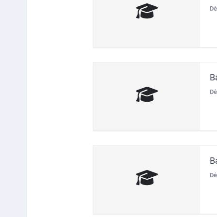
Dė
B
Dė
B
Dė