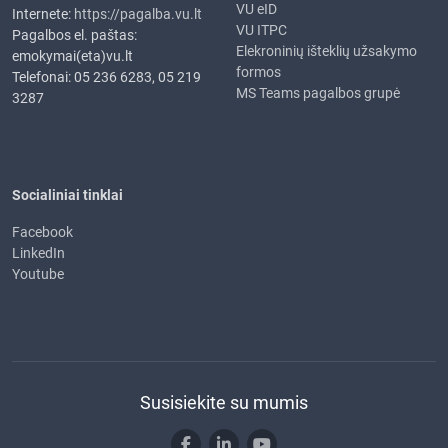
VU eID
Internete:
https://pagalba.vu.lt
VU ITPC
Pagalbos el. paštas:
Elekroninių išteklių užsakymo
emokymai(eta)vu.lt
formos
Telefonai: 05 236 6283, 05 219
MS Teams pagalbos grupė
3287
Socialiniai tinklai
Facebook
LinkedIn
Youtube
Susisiekite su mumis