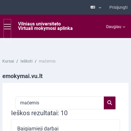
Prisijungti
Pereiti į pagrindinį turinį
Šoninis skydelis
Daugiau
Kursai
Ieškoti
mačernis
emokymai.vu.lt
Ieškoti kursų
Ieškoti ku
Ieškos rezultatai: 10
Baigiamieji darbai