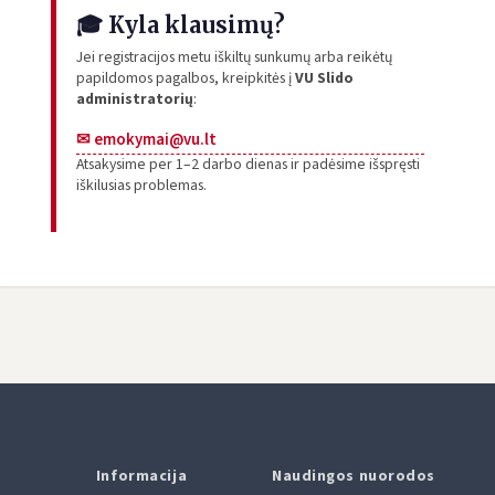
🎓 Kyla klausimų?
Jei registracijos metu iškiltų sunkumų arba reikėtų
papildomos pagalbos, kreipkitės į
VU Slido
administratorių
:
✉ emokymai@vu.lt
Atsakysime per 1–2 darbo dienas ir padėsime išspręsti
iškilusias problemas.
Informacija
Naudingos nuorodos