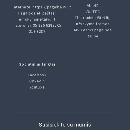
VU eID
Internete:
https://pagalba.vu.lt
VU ITPC
Pagalbos el. paštas:
Elekroninių išteklių
emokymai(eta)vu.lt
užsakymo formos
Telefonai: 05 236 6283, 05
MS Teams pagalbos
219 3287
grupė
Socialiniai tinklai
Facebook
LinkedIn
Youtube
Susisiekite su mumis