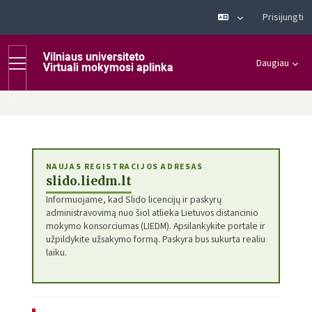
Prisijungti
Pereiti į pagrindinį turinį
Šoninis skydelis
Daugiau
NAUJAS REGISTRACIJOS ADRESAS
slido.liedm.lt
Informuojame, kad Slido licencijų ir paskyrų
administravovimą nuo šiol atlieka Lietuvos distancinio
mokymo konsorciumas (LIEDM). Apsilankykite portale ir
užpildykite užsakymo formą. Paskyra bus sukurta realiu
laiku.