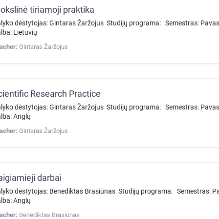
okslinė tiriamoji praktika
lyko dėstytojas: Gintaras Žaržojus Studijų programa: Semestras: Pava
lba: Lietuvių
acher:
Gintaras Žaržojus
cientific Research Practice
lyko dėstytojas: Gintaras Žaržojus Studijų programa: Semestras: Pava
lba: Anglų
acher:
Gintaras Žaržojus
aigiamieji darbai
lyko dėstytojas: Benediktas Brasiūnas Studijų programa: Semestras: Pa
lba: Anglų
acher:
Benediktas Brasiūnas