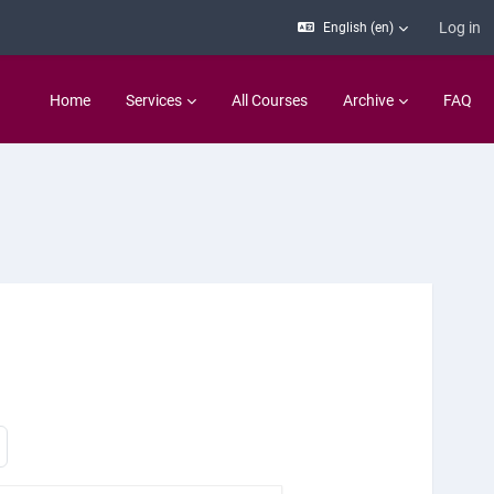
Log in
English ‎(en)‎
Home
Services
All Courses
Archive
FAQ
 30
Next page