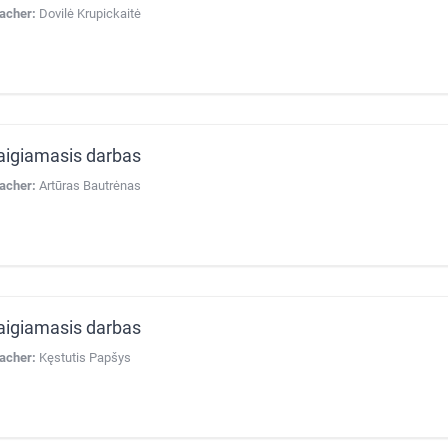
acher:
Dovilė Krupickaitė
aigiamasis darbas
acher:
Artūras Bautrėnas
aigiamasis darbas
acher:
Kęstutis Papšys