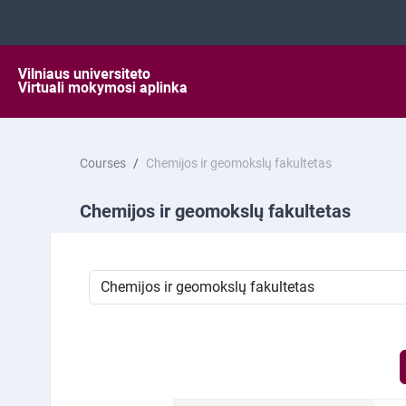
Skip to main content
Courses
Chemijos ir geomokslų fakultetas
Chemijos ir geomokslų fakultetas
Course categories