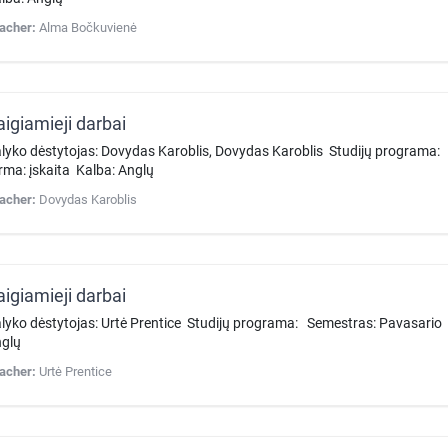
acher:
Alma Bočkuvienė
aigiamieji darbai
lyko dėstytojas: Dovydas Karoblis, Dovydas Karoblis Studijų programa
rma: įskaita Kalba: Anglų
acher:
Dovydas Karoblis
aigiamieji darbai
lyko dėstytojas: Urtė Prentice Studijų programa: Semestras: Pavasario 
nglų
acher:
Urtė Prentice