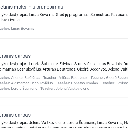
etinis mokslinis pranešimas
lyko dėstytojas: Linas Bevainis Studijų programa: Semestras: Pavasar
lba: Lietuvių
acher:
Linas Bevainis
ursinis darbas
lyko dėstytojas: Loreta Šutinienė, Edvinas Stonevičius, Linas Bevainis, 
gimantas Česnulevičius, Artūras Bautrėnas, Giedrė Beconytė, Jelena Vait
acher:
Andrius Balčiūnas
Teacher:
Artūras Bautrėnas
Teacher:
Giedrė Becon
acher:
Algimantas Česnulevičius
Teacher:
Donatas Ovodas
Teacher:
Edvina
acher:
Loreta Šutinienė
Teacher:
Jelena Vaitkevičienė
ursinis darbas
lyko dėstytojas: Jelena Vaitkevičienė, Loreta Šutinienė, Linas Bevainis, N