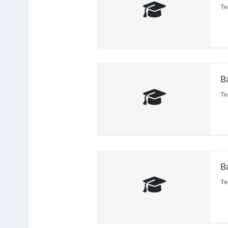
Te
B
Te
B
Te