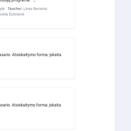
Studijų programa: …
ytė
Teacher:
Linas Bevainis
oreta Šutinienė
asario Atsiskaitymo forma: įskaita
sario Atsiskaitymo forma: įskaita