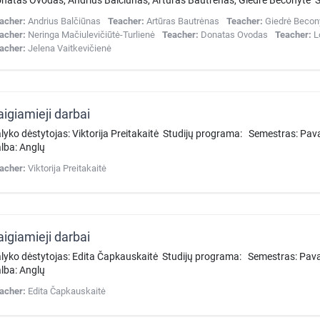
natas Ovodas, Andrius Balčiūnas, Artūras Bautrėnas, Giedrė Beconytė 
acher:
Andrius Balčiūnas
Teacher:
Artūras Bautrėnas
Teacher:
Giedrė Becon
acher:
Neringa Mačiulevičiūtė-Turlienė
Teacher:
Donatas Ovodas
Teacher:
L
acher:
Jelena Vaitkevičienė
aigiamieji darbai
lyko dėstytojas: Viktorija Preitakaitė Studijų programa: Semestras: Pav
lba: Anglų
acher:
Viktorija Preitakaitė
aigiamieji darbai
lyko dėstytojas: Edita Čapkauskaitė Studijų programa: Semestras: Pava
lba: Anglų
acher:
Edita Čapkauskaitė