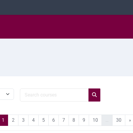
Search courses
Search courses
Page 1
Page 2
Page 3
Page 4
Page 5
Page 6
Page 7
Page 8
Page 9
Page 10
Page
1
2
3
4
5
6
7
8
9
10
…
30
»