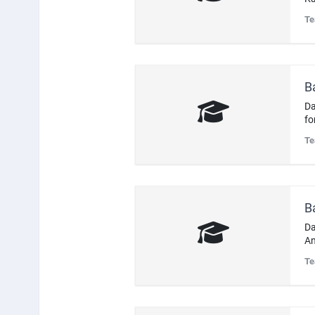
Te
B
Da
fo
Te
B
Da
A
Te