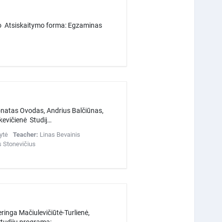
io Atsiskaitymo forma: Egzaminas
Donatas Ovodas, Andrius Balčiūnas,
kevičienė Studij…
ytė
Teacher:
Linas Bevainis
s Stonevičius
eringa Mačiulevičiūtė-Turlienė,