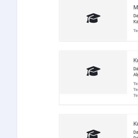
M
Da
Ka
Te
K
Da
Al
Te
Te
Te
K
Da